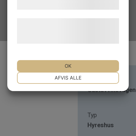
samtykke til disse formål.
Læs mere om vores brug af cookies og
behandling af persondata på vores
hjemmeside.
OK
NØDVENDIGE
PRÆFERENCER
AFVIS ALLE
Adress
Gustavviksvägen
MARKETING
STATISTIK
Typ
Hyreshus