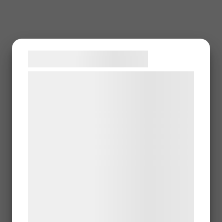
Samtykke til cookies
Vi og vores samarbejdspartnere bruger
teknologier, herunder cookies, til at
indsamle oplysninger om dig til forskellige
formål, herunder: Tilpasning af annoncering,
bedre brugeroplevelse, funktionalitet,
statistik og marketing. Disse oplysninger
kan blive delt med annoncerings- og
analysepartnere, som kan kombinere dem
med data, du tidligere har givet dem eller
de har indsamlet gennem din brug af deres
tjenester. Ved at klikke på 'OK' giver du