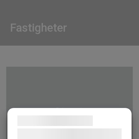
Fastigheter
Briggen 1
Samtykke til cookies
Vi og vores samarbejdspartnere bruger