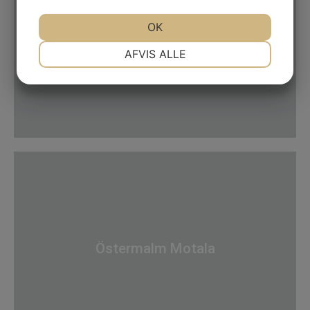
OK
Solvändan Motala
NØDVENDIGE
PRÆFERENCER
AFVIS ALLE
MARKETING
STATISTIK
Östermalm Motala