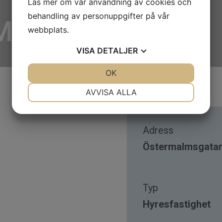
Läs mer om vår användning av cookies och
behandling av personuppgifter på vår
Motala
webbplats.
VISA
DETALJER
JA
NEJ
OK
JA
NEJ
NÖDVÄNDIG
INSTÄLLNINGAR
AVVISA ALLA
JA
NEJ
JA
NEJ
MARKNADSFÖRING
STATISTIK
Adress
Östermalmsgatan
Typ
Hyresfastighet